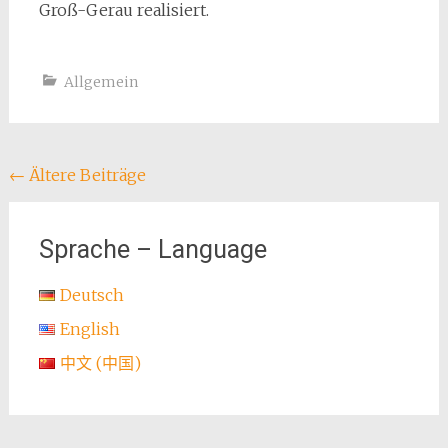
Groß-Gerau realisiert.
Allgemein
Beitragsnavigation
←
Ältere Beiträge
Sprache – Language
Deutsch
English
中文 (中国)