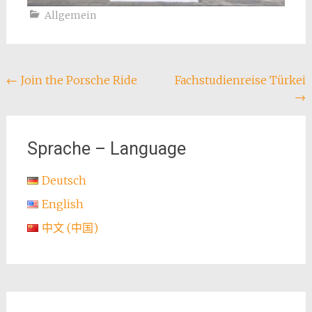
Allgemein
Beitragsnavigation
←
Join the Porsche Ride
Fachstudienreise Türkei
→
Sprache – Language
Deutsch
English
中文 (中国)