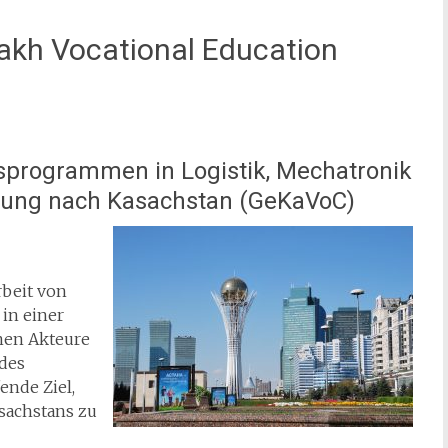
kh Vocational Education
sprogrammen in Logistik, Mechatronik
gung nach Kasachstan (GeKaVoC)
beit von
in einer
nen Akteure
 des
ende Ziel,
achstans zu