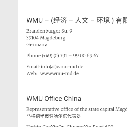
WMU
–
(经济 – 人文 – 环境 )
Brandenburger Str. 9
39104 Magdeburg
Germany
Phone (+49) (0) 391 – 99 00 69 67
Email: info(at)wmu-md.de
Web: www.wmu-md.de
WMU Office China
Representative office of the state capital Ma
马格德堡市驻哈尔滨代表处