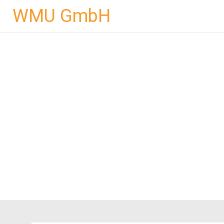
Skip
WMU GmbH
to
content