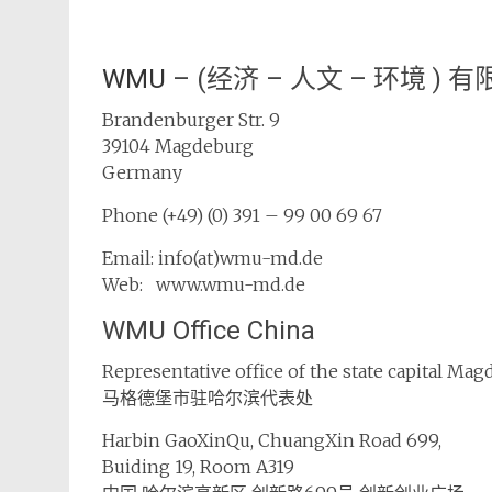
WMU
–
(经济 – 人文 – 环境 )
Brandenburger Str. 9
39104 Magdeburg
Germany
Phone (+49) (0) 391 – 99 00 69 67
Email: info(at)wmu-md.de
Web: www.wmu-md.de
WMU Office China
Representative office of the state capital Ma
马格德堡市驻哈尔滨代表处
Harbin GaoXinQu, ChuangXin Road 699,
Buiding 19, Room A319