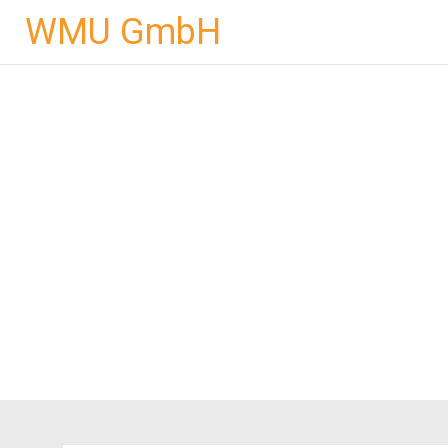
Skip
WMU GmbH
to
content